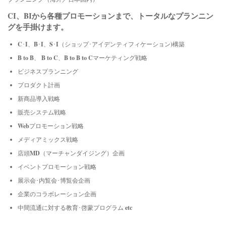
CI、BIから各種プロモーションまで、トータルなプランニン
グを手掛けます。
C･I、B･I、S･I（ショップ･アイデンティフィケーション)構築
B to B、 B to C、B to B to Cマーケティング戦略
ビジネスプランニング
プロダクト計画
新商品導入戦略
販売システム戦略
Webプロモーション戦略
メディアミックス戦略
店頭MD（マーチャンダイジング）企画
イベントプロモーション戦略
展示会･内覧会･博覧会企画
企業のコラボレーション企画
中間流通に対する教育･啓蒙プログラム etc