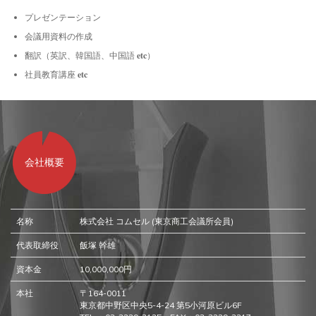
プレゼンテーション
会議用資料の作成
翻訳（英訳、韓国語、中国語 etc）
社員教育講座 etc
会社概要
名称
株式会社 コムセル (東京商工会議所会員)
代表取締役
飯塚 幹雄
資本金
10,000,000円
本社
〒164-0011
東京都中野区中央5-4-24 第5小河原ビル6F