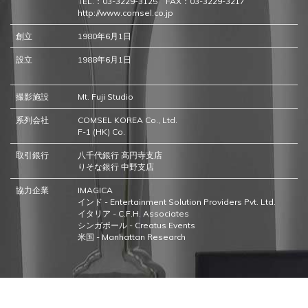
TEL.：03-3229-3125 FAX：03-3229-3217
http://www.comsel.co.jp
創立
1980年6月1日
設立
1988年6月1日
撮影施設
Mt. Fuji Studio
系列会社
COMSEL KOREA Co., Ltd.
F-1 (HK) Co.
取引銀行
八千代銀行 高円寺支店
りそな銀行 中野支店
協力企業
IMAGICA
インド - Entertainment Solution Providers Pvt. Ltd.
イタリア - C.F.H. Associates
シンガポール - Creatus Events
米国 - Manhattan Research