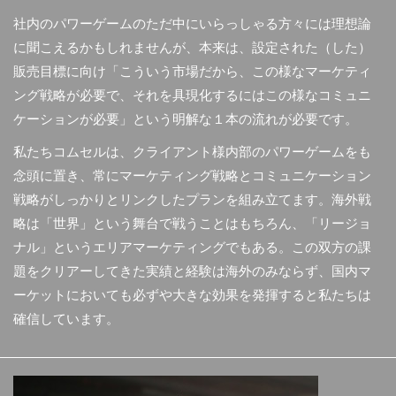
社内のパワーゲームのただ中にいらっしゃる方々には理想論
に聞こえるかもしれませんが、本来は、設定された（した）
販売目標に向け「こういう市場だから、この様なマーケティ
ング戦略が必要で、それを具現化するにはこの様なコミュニ
ケーションが必要」という明解な１本の流れが必要です。
私たちコムセルは、クライアント様内部のパワーゲームをも
念頭に置き、常にマーケティング戦略とコミュニケーション
戦略がしっかりとリンクしたプランを組み立てます。海外戦
略は「世界」という舞台で戦うことはもちろん、「リージョ
ナル」というエリアマーケティングでもある。この双方の課
題をクリアーしてきた実績と経験は海外のみならず、国内マ
ーケットにおいても必ずや大きな効果を発揮すると私たちは
確信しています。