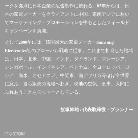
ークを拠点に日本企業の広告制作に携わる。85年からは、日
本の家電メーカーをクライアントに中国、東南アジアにおい
てマーケティング・プロモーションを中心としたフィールド
キャンペーンを展開。
そして2000年には、韓国最大の家電メーカーSamsung
Electronics社のグローバル戦略に従事。これまで担当した地域
は、日本、北米、中国、インド、タイランド、マレーシア、
シンガポール、インドネシア、ベトナム、全ヨーロッパ、ロ
シア、南米、オセアニア、中近東、南アフリカ等ほぼ全世界
に及ぶ。自ら販売の現場へ赴き、現地の空気、食事、人間に
ふれあうことをモットーとしている。
飯塚幹雄 / 代表取締役・プランナー
〈主な受賞歴〉