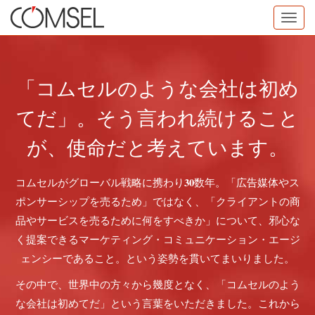
Toggle
navigati
「コムセルのような
会社は初め
てだ」。
そう言われ続ける
こと
が、使命だと
考えています。
コムセルがグローバル戦略に携わり30数年。「広告媒体やス
ポンサーシップを売るため」ではなく、「クライアントの商
品やサービスを売るために何をすべきか」について、邪心な
く提案できるマーケティング・コミュニケーション・エージ
ェンシーであること。という姿勢を貫いてまいりました。
その中で、世界中の方々から幾度となく、「コムセルのよう
な会社は初めてだ」という言葉をいただきました。これから